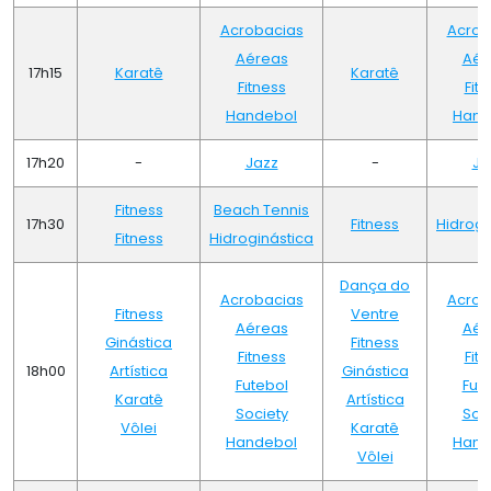
Acrobacias
Acrob
Aéreas
Aér
17h15
Karatê
Karatê
Fitness
Fit
Handebol
Hand
17h20
-
Jazz
-
Ja
Fitness
Beach Tennis
17h30
Fitness
Hidrogi
Fitness
Hidroginástica
Dança do
Acrobacias
Acrob
Fitness
Ventre
Aéreas
Aér
Ginástica
Fitness
Fitness
Fit
18h00
Artística
Ginástica
Futebol
Fut
Karatê
Artística
Society
Soc
Vôlei
Karatê
Handebol
Hand
Vôlei