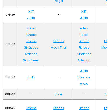
Yoga
Yo
HIIT
HIIT
07h30
-
Judô
Judô
Ballet
Artes
Fitness
Ballet
Fitness
Fitness
Fitness
Fit
08h00
Ginástica
Muay Thai
Fitness
Muay
Artística
Ginástica
Sala Teen
Artística
Judô
08h30
Judô
-
Vôlei de
Areia
08h40
-
Vôlei
-
Vô
08h45
Fitness
Fitness
Fitness
Fit