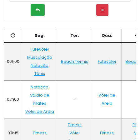
Seg.
Ter.
Qua.
Qu
Futevôlei
Musculação
06h00
Beach Tennis
Futevôlei
Beach 
Natação
Tênis
Natação
Studio de
Vôlei de
07h00
-
Pilates
Areia
Vôlei de Areia
Fitness
Fit
07h15
Fitness
Vôlei
Fitness
Vô