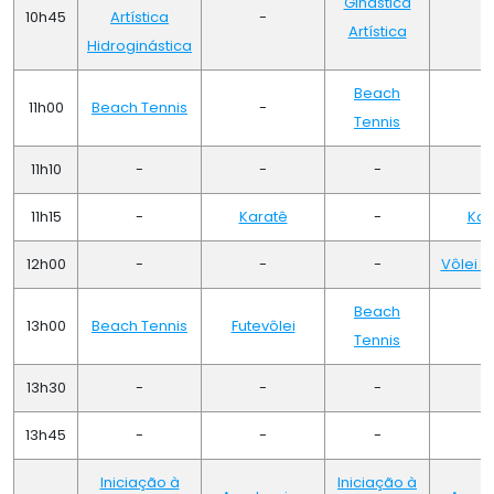
Ginástica
10h45
Artística
-
Artística
Hidroginástica
Beach
11h00
Beach Tennis
-
Tennis
11h10
-
-
-
11h15
-
Karatê
-
Kar
12h00
-
-
-
Vôlei d
Beach
13h00
Beach Tennis
Futevôlei
Tennis
13h30
-
-
-
13h45
-
-
-
Iniciação à
Iniciação à