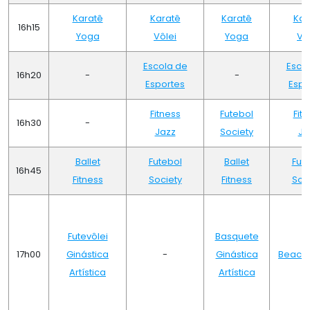
Karatê
Karatê
Karatê
Kar
16h15
Yoga
Vôlei
Yoga
Vô
Escola de
Esco
16h20
-
-
Esportes
Espo
Fitness
Futebol
Fit
16h30
-
Jazz
Society
Ja
Ballet
Futebol
Ballet
Fut
16h45
Fitness
Society
Fitness
Soc
Futevôlei
Basquete
17h00
Ginástica
-
Ginástica
Beach 
Artística
Artística