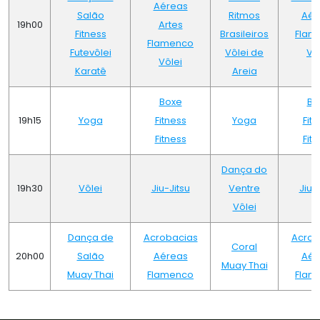
Aéreas
Salão
Ritmos
Aér
19h00
Artes
Fitness
Brasileiros
Flam
Flamenco
Futevôlei
Vôlei de
Vô
Vôlei
Karatê
Areia
Boxe
Bo
19h15
Yoga
Fitness
Yoga
Fit
Fitness
Fit
Dança do
19h30
Vôlei
Jiu-Jitsu
Ventre
Jiu-
Vôlei
Dança de
Acrobacias
Acrob
Coral
20h00
Salão
Aéreas
Aér
Muay Thai
Muay Thai
Flamenco
Flam