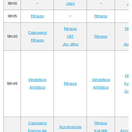
18h10
-
Jazz
-
Ja
18h15
Fitness
-
Fitness
Fitness
Fit
Capoeira
18h30
HIIT
Fitness
HI
Fitness
Jiu-Jitsu
Jiu-
Fit
Ginástica
Ginástica
18h45
Fitness
Fut
Artística
Artística
Soc
Capoeira
Fitness
Acrobacias
Dança de
Karatê
Acrob