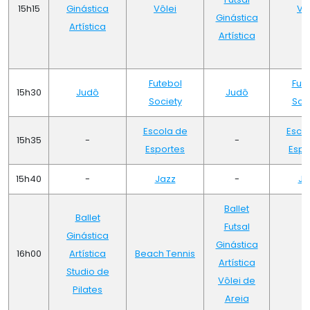
15h15
Ginástica
Vôlei
Vô
Ginástica
Artística
Artística
Futebol
Fut
15h30
Judô
Judô
Society
Soc
Escola de
Esco
15h35
-
-
Esportes
Espo
15h40
-
Jazz
-
Ja
Ballet
Ballet
Futsal
Ginástica
Ginástica
16h00
Artística
Beach Tennis
Artística
Studio de
Vôlei de
Pilates
Areia