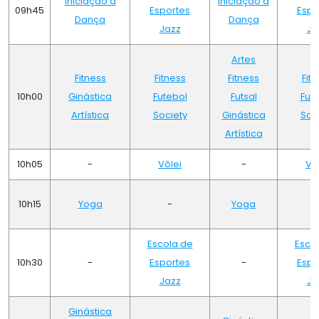
Iniciação à
Iniciação à
09h45
Esportes
Espo
Dança
Dança
Jazz
Ja
Artes
Fitness
Fitness
Fitness
Fit
10h00
Ginástica
Futebol
Futsal
Fut
Artística
Society
Ginástica
Soc
Artística
10h05
-
Vôlei
-
Vô
10h15
Yoga
-
Yoga
Escola de
Esco
10h30
-
Esportes
-
Espo
Jazz
Ja
Ginástica