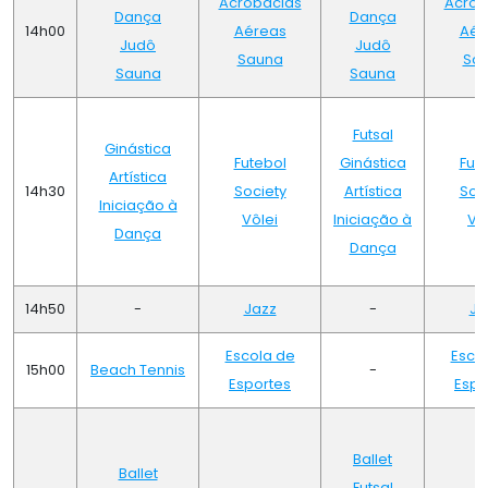
Acrobacias
Acrob
Dança
Dança
14h00
Aéreas
Aér
Judô
Judô
Sauna
Sa
Sauna
Sauna
Futsal
Ginástica
Futebol
Ginástica
Fut
Artística
14h30
Society
Artística
Soc
Iniciação à
Vôlei
Iniciação à
Vô
Dança
Dança
14h50
-
Jazz
-
Ja
Escola de
Esco
15h00
Beach Tennis
-
Esportes
Espo
Ballet
Ballet
Futsal