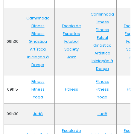
Caminhada
Caminhada
Fitness
Fitness
Escola de
Esco
Fitness
Fitness
Esportes
Espo
Futsal
09h00
Ginástica
Futebol
Fut
Ginástica
Artística
Society
Soc
Artística
Iniciação à
Jazz
Ja
Iniciação à
Dança
Dança
Fitness
Fitness
09h15
Fitness
Fitness
Fitness
Fit
Yoga
Yoga
09h30
Judô
-
Judô
Escola de
Esco