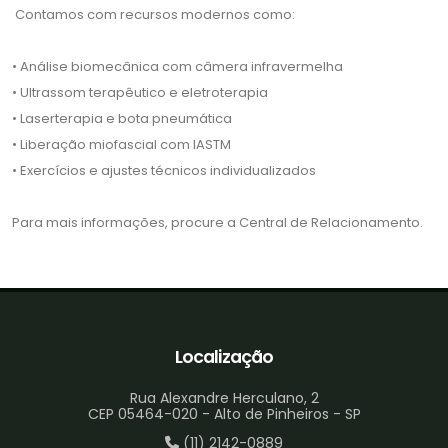
Contamos com recursos modernos como:
• Análise biomecânica com câmera infravermelha
• Ultrassom terapêutico e eletroterapia
• Laserterapia e bota pneumática
• Liberação miofascial com IASTM
• Exercícios e ajustes técnicos individualizados
Para mais informações, procure a Central de Relacionamento.
Localização
Rua Alexandre Herculano, 2
CEP 05464-020 - Alto de Pinheiros - SP
(11) 2142-0889