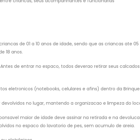
, entre criancas, seus acompanhantes e funcionarias
riancas de 01 a 10 anos de idade, sendo que as criancas ate 0
e 18 anos.
Antes de entrar no espaco, todos deverao retirar seus calcados
os eletronicos (notebooks, celulares e afins) dentro da Brinqu
 devolvidos no lugar, mantendo a organizacao e limpeza do loca
esponsavel maior de idade deve assinar na retirada e na devolu
lvidos no espaco do lavatorio de pes, sem acumulo de areia.