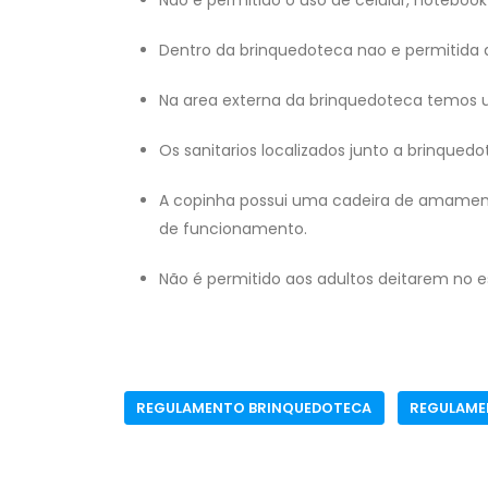
Não é permitido o uso de celular, notebook
Dentro da brinquedoteca nao e permitida a
Na area externa da brinquedoteca temos u
Os sanitarios localizados junto a brinquedo
A copinha possui uma cadeira de amamenta
de funcionamento.
Não é permitido aos adultos deitarem no e
REGULAMENTO BRINQUEDOTECA
REGULAME