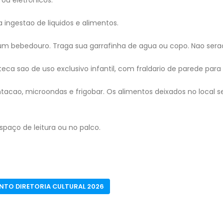
 ou eletrônicos.
 ingestao de liquidos e alimentos.
m bebedouro. Traga sua garrafinha de agua ou copo. Nao serao 
teca sao de uso exclusivo infantil, com fraldario de parede para
cao, microondas e frigobar. Os alimentos deixados no local s
spaço de leitura ou no palco.
NTO DIRETORIA CULTURAL 2026