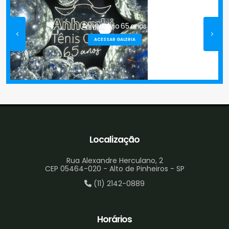
Vôlei
14h50 - Sala de Dança
Anivers�rio 65 anos
Jazz
ACESSAR GALERIA
15h00 - Oswaldo Moles
Escola de Esportes
15h15 - Ginásio Poliesportivo
Vôlei
15h30 - Campo Society
Localização
Futebol Society
Rua Alexandre Herculano, 2
15h35 - Oswaldo Moles
CEP 05464-020 - Alto de Pinheiros - SP
Escola de Esportes
(11) 2142-0889
15h40 - Sala de Dança
Jazz
Horários