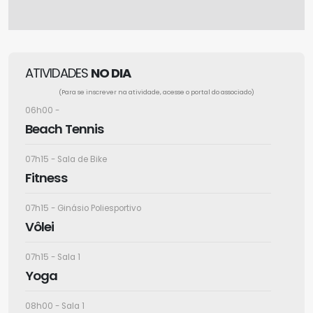
ATIVIDADES
NO DIA
(Para se inscrever na atividade, acesse o portal do associado)
06h00 -
Beach Tennis
07h15 - Sala de Bike
Fitness
07h15 - Ginásio Poliesportivo
Vôlei
07h15 - Sala 1
Yoga
08h00 - Sala 1